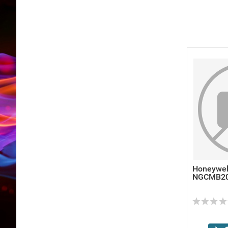
Honeywel
NGCMB2