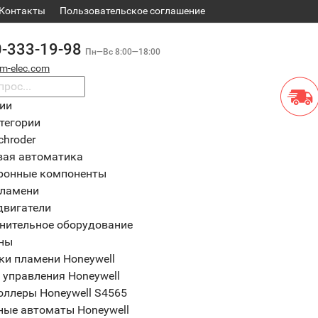
Контакты
​Пользовательское соглашение
0-333-19-98
Пн—Вс 8:00—18:00
m-elec.com
рии
тегории
chroder
вая автоматика
ронные компоненты
пламени
двигатели
нительное оборудование
ны
ки пламени Honeywell
 управления Honeywell
оллеры Honeywell S4565
ные автоматы Honeywell