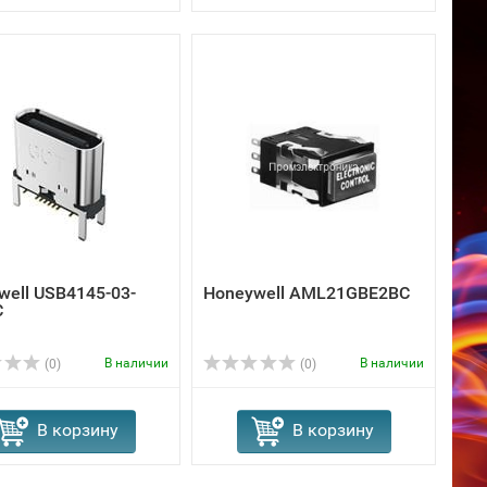
well USB4145-03-
Honeywell AML21GBE2BC
C
В наличии
В наличии
(0)
(0)
В корзину
В корзину