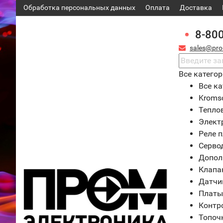
Обработка персональных данных
Оплата
Доставка
8-80
sales@pro
Все катего
Все ка
Kroms
Тепло
Элект
Реле 
Серво
Допол
Клапа
Датчи
Платы
Контр
Топоч