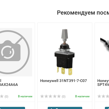
Рекомендуем пос
l
Honeywell 31NT391-7-C07
Honey
0AX24A6A
SPT4
В наличии
В наличии
(0)
(0)