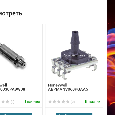
мотреть
well
Honeywell
V0030PA9W08
ABPMANV060PGAA5
В наличии
В наличии
(0)
(0)