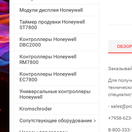
Модули дисплея Honeywell
Таймер продувки Honeywell
ST7800
Контроллеры Honeywell
DBC2000
ОБЗО
Контроллеры Honeywell
RM7800
Заказывай
Контроллеры Honeywell
EC7800
Для получ
техническ
Универсальные контроллеры
специалис
Honeywell
- sales@pr
Kromschroder
+7958-623-
Сопутствующее оборудование
8-800-333-