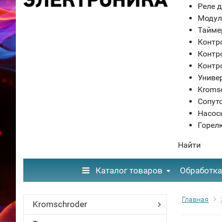
Реле д
Модул
Тайме
Контр
Контр
Контр
Униве
Kroms
Сопут
Насос
Горел
Найти
Каталог товаров
Обработка
Главная
Kromschroder