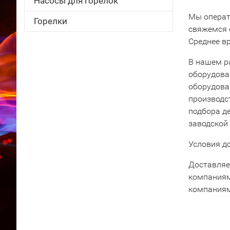
Насосы для горелок
Мы операт
Горелки
свяжемся 
Среднее вр
В нашем р
оборудова
оборудова
производс
подбора д
заводской
Условия д
Доставляе
компаниям
компаниям