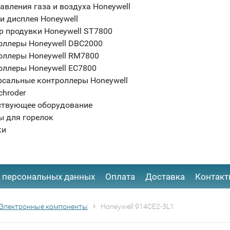
авления газа и воздуха Honeywell
и дисплея Honeywell
р продувки Honeywell ST7800
оллеры Honeywell DBC2000
оллеры Honeywell RM7800
оллеры Honeywell EC7800
рсальные контроллеры Honeywell
chroder
ствующее оборудование
ы для горелок
ки
 персональных данных
Оплата
Доставка
Контак
Электронные компоненты
Honeywell 914CE2-3L1