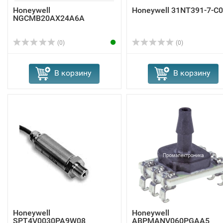
Honeywell
Honeywell 31NT391-7-C
NGCMB20AX24A6A
(0)
(0)
В корзину
В корзину
Honeywell
Honeywell
SPT4V0030PA9W08
ABPMANV060PGAA5