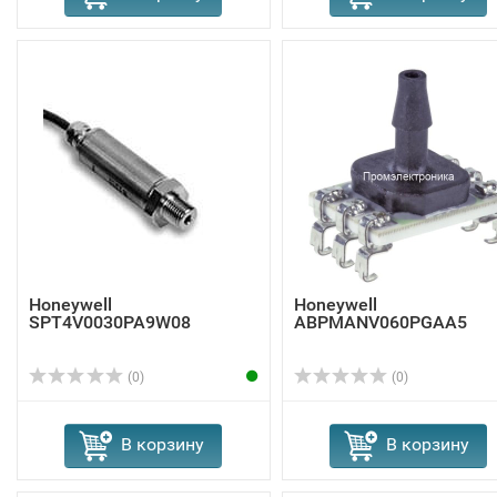
Honeywell
Honeywell
SPT4V0030PA9W08
ABPMANV060PGAA5
(0)
(0)
В корзину
В корзину