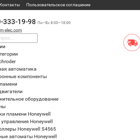
Контакты
​Пользовательское соглашение
0-333-19-98
Пн—Вс 8:00—18:00
m-elec.com
рии
тегории
chroder
вая автоматика
ронные компоненты
пламени
двигатели
нительное оборудование
ны
ки пламени Honeywell
 управления Honeywell
оллеры Honeywell S4565
ные автоматы Honeywell