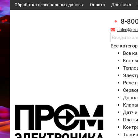
Обработка персональных данных
Оплата
Доставка
8-80
sales@pro
Все катего
Все ка
Kroms
Тепло
Элект
Реле 
Серво
Допол
Клапа
Датчи
Платы
Контр
Топоч