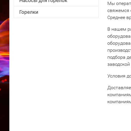
Насосы для горелок
Мы операт
свяжемся 
Горелки
Среднее вр
В нашем р
оборудова
оборудова
производс
подбора д
заводской
Условия д
Доставляе
компаниям
компаниям