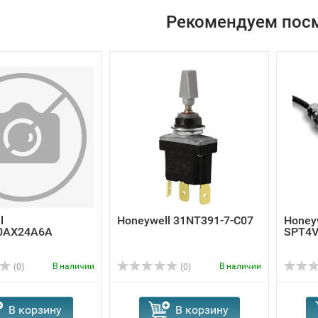
Рекомендуем пос
l
Honeywell 31NT391-7-C07
Honey
0AX24A6A
SPT4
В наличии
В наличии
(0)
(0)
В корзину
В корзину