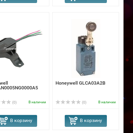
well
Honeywell GLCA03A2B
AN0005NG0000A5
В наличии
В наличии
(0)
(0)
В корзину
В корзину