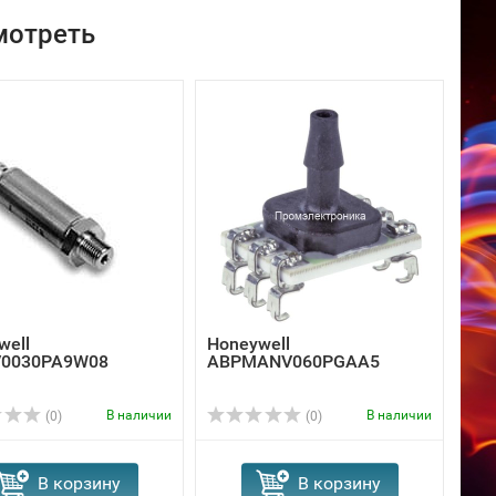
мотреть
well
Honeywell
V0030PA9W08
ABPMANV060PGAA5
В наличии
В наличии
(0)
(0)
В корзину
В корзину