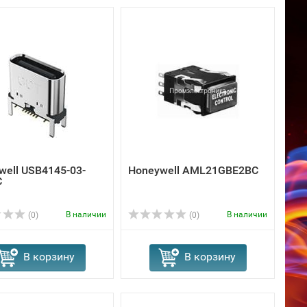
well USB4145-03-
Honeywell AML21GBE2BC
C
В наличии
В наличии
(0)
(0)
В корзину
В корзину