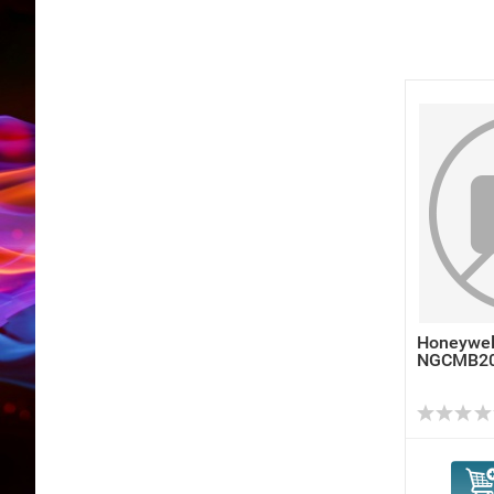
Honeywel
NGCMB2