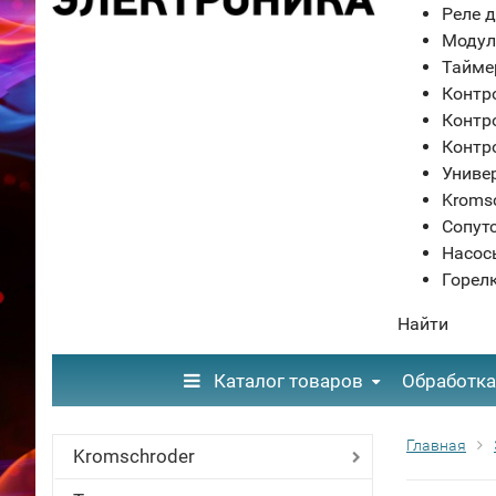
Реле д
Модул
Тайме
Контр
Контр
Контр
Униве
Kroms
Сопут
Насос
Горел
Найти
Каталог товаров
Обработка
Главная
Kromschroder