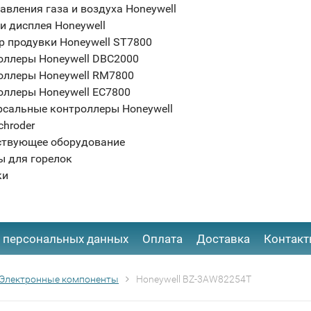
авления газа и воздуха Honeywell
и дисплея Honeywell
р продувки Honeywell ST7800
оллеры Honeywell DBC2000
оллеры Honeywell RM7800
оллеры Honeywell EC7800
рсальные контроллеры Honeywell
chroder
ствующее оборудование
ы для горелок
ки
 персональных данных
Оплата
Доставка
Контак
Электронные компоненты
Honeywell BZ-3AW82254T