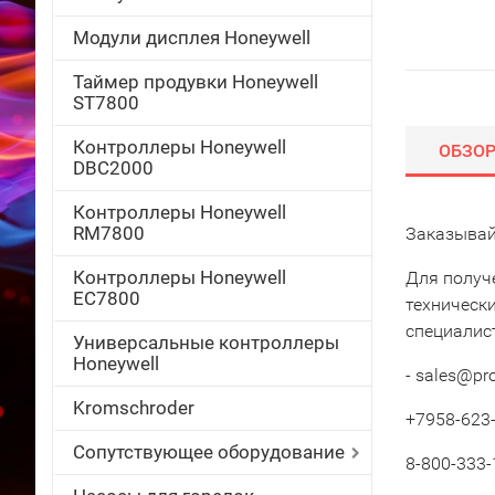
Модули дисплея Honeywell
Таймер продувки Honeywell
ST7800
Контроллеры Honeywell
ОБЗО
DBC2000
Контроллеры Honeywell
RM7800
Заказывай
Контроллеры Honeywell
Для получ
EC7800
техническ
специалис
Универсальные контроллеры
Honeywell
- sales@pr
Kromschroder
+7958-623-
Сопутствующее оборудование
8-800-333-