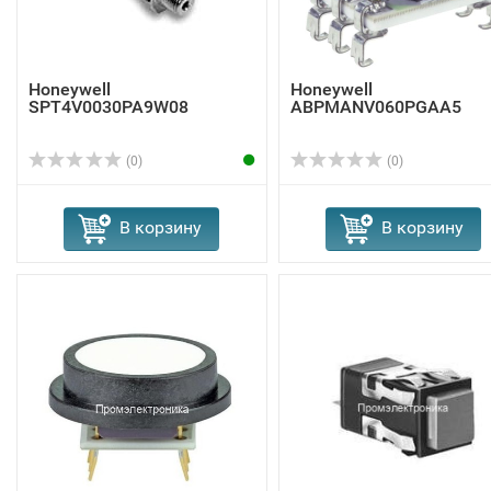
Honeywell
Honeywell
SPT4V0030PA9W08
ABPMANV060PGAA5
(0)
(0)
В корзину
В корзину