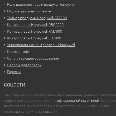
Реле давления газа и воздуха Honeywell
Модули дисплея Honeywell
Таймер продувки Honeywell ST7800
Контроллеры Honeywell DBC2000
Контроллеры Honeywell RM7800
Контроллеры Honeywell EC7800
Универсальные контроллеры Honeywell
Kromschroder
Сопутствующее оборудование
Насосы для горелок
Горелки
СОЦСЕТИ
Мы получаем и обрабатываем персональные данные посетителе
нашего сайта в соответствии с
официальной политикой
. Если вы 
даете согласия на обработку своих персональных данных,вам
необходимо покинуть наш сайт.