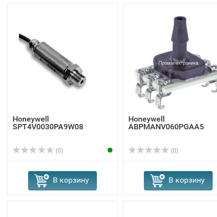
Honeywell
Honeywell
SPT4V0030PA9W08
ABPMANV060PGAA5
(0)
(0)
В корзину
В корзину