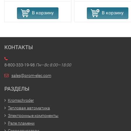
В корзину
В корзину
КОНТАКТЫ
8-800-333-19-98
Пн—Вс 8:00—18:00
sales@prom-elec.com
РАЗДЕЛЫ
Kromschroder
Тепловая автоматика
Электронные компоненты
Реле пламени
Серводвигатели