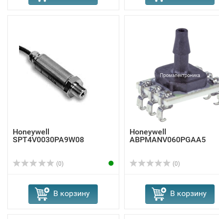
Honeywell
Honeywell
SPT4V0030PA9W08
ABPMANV060PGAA5
(0)
(0)
В корзину
В корзину