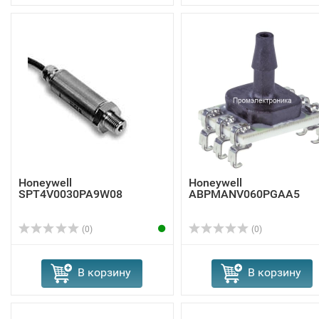
Honeywell
Honeywell
SPT4V0030PA9W08
ABPMANV060PGAA5
(0)
(0)
В корзину
В корзину