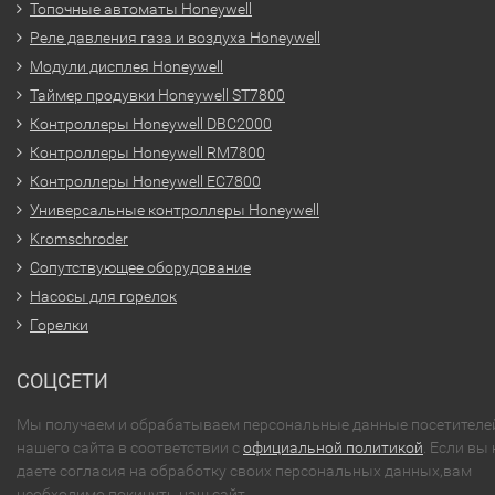
Топочные автоматы Honeywell
Реле давления газа и воздуха Honeywell
Модули дисплея Honeywell
Таймер продувки Honeywell ST7800
Контроллеры Honeywell DBC2000
Контроллеры Honeywell RM7800
Контроллеры Honeywell EC7800
Универсальные контроллеры Honeywell
Kromschroder
Сопутствующее оборудование
Насосы для горелок
Горелки
СОЦСЕТИ
Мы получаем и обрабатываем персональные данные посетителе
нашего сайта в соответствии с
официальной политикой
. Если вы 
даете согласия на обработку своих персональных данных,вам
необходимо покинуть наш сайт.