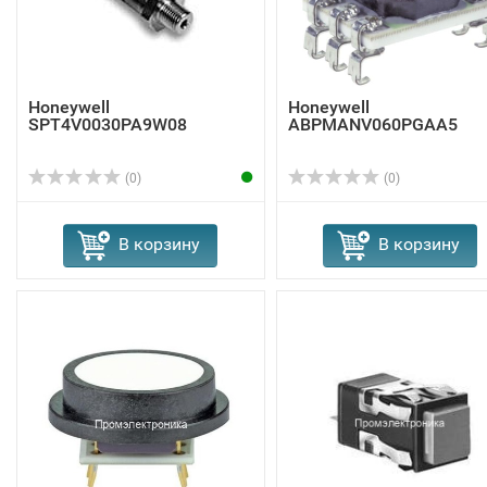
Honeywell
Honeywell
SPT4V0030PA9W08
ABPMANV060PGAA5
(0)
(0)
В корзину
В корзину