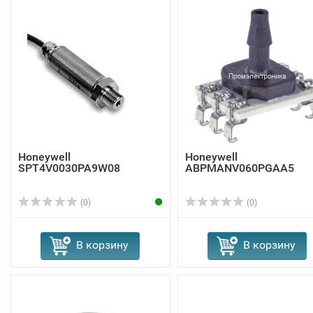
Honeywell
Honeywell
SPT4V0030PA9W08
ABPMANV060PGAA5
(0)
(0)
В корзину
В корзину