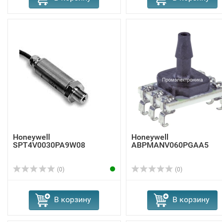
Honeywell
Honeywell
SPT4V0030PA9W08
ABPMANV060PGAA5
(0)
(0)
В корзину
В корзину