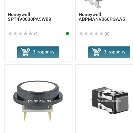
Honeywell
Honeywell
SPT4V0030PA9W08
ABPMANV060PGAA5
(0)
(0)
В корзину
В корзину