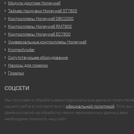
Модули дисплея Honeywell
Таймер продувки Honeywell ST7800
Контроллеры Honeywell DBC2000
Контроллеры Honeywell RM7800
Контроллеры Honeywell EC7800
Универсальные контроллеры Honeywell
Kromschroder
Сопутствующее оборудование
Насосы для горелок
Горелки
СОЦСЕТИ
Мы получаем и обрабатываем персональные данные посетителе
нашего сайта в соответствии с
официальной политикой
. Если вы 
даете согласия на обработку своих персональных данных,вам
необходимо покинуть наш сайт.