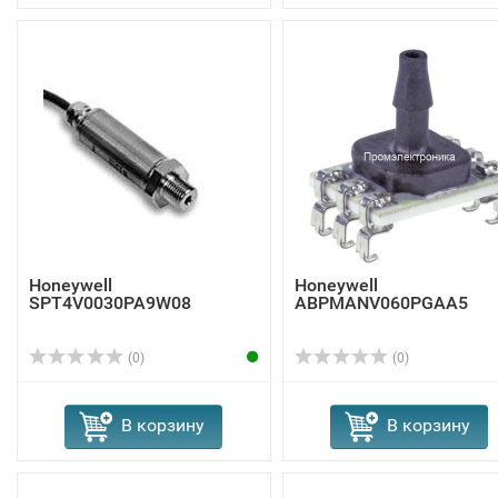
Honeywell
Honeywell
SPT4V0030PA9W08
ABPMANV060PGAA5
(0)
(0)
В корзину
В корзину