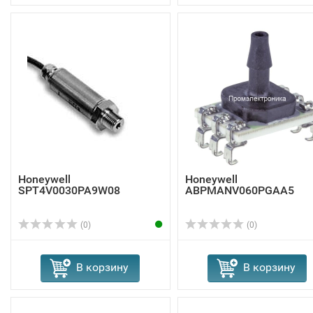
Honeywell
Honeywell
SPT4V0030PA9W08
ABPMANV060PGAA5
(0)
(0)
В корзину
В корзину