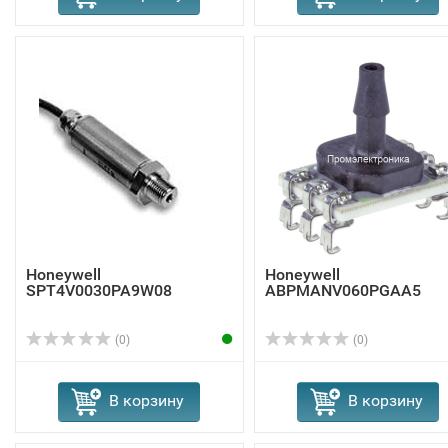
Honeywell
Honeywell
SPT4V0030PA9W08
ABPMANV060PGAA5
(0)
(0)
В корзину
В корзину