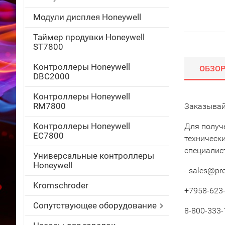
Модули дисплея Honeywell
Таймер продувки Honeywell
ST7800
Контроллеры Honeywell
ОБЗО
DBC2000
Контроллеры Honeywell
RM7800
Заказывай
Контроллеры Honeywell
Для получ
EC7800
техническ
специалис
Универсальные контроллеры
Honeywell
- sales@pr
Kromschroder
+7958-623-
Сопутствующее оборудование
8-800-333-