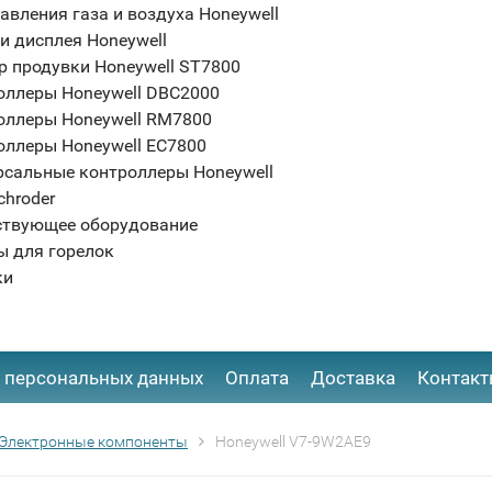
авления газа и воздуха Honeywell
и дисплея Honeywell
р продувки Honeywell ST7800
оллеры Honeywell DBC2000
оллеры Honeywell RM7800
оллеры Honeywell EC7800
рсальные контроллеры Honeywell
chroder
ствующее оборудование
ы для горелок
ки
 персональных данных
Оплата
Доставка
Контак
Электронные компоненты
Honeywell V7-9W2AE9