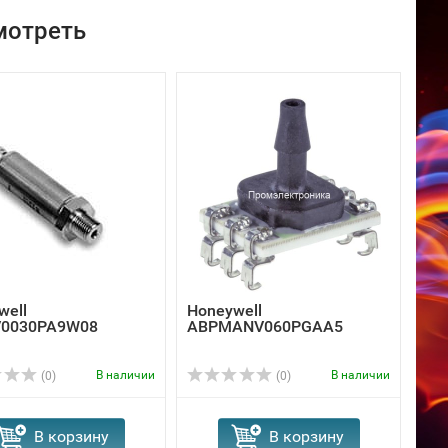
мотреть
well
Honeywell
V0030PA9W08
ABPMANV060PGAA5
В наличии
В наличии
(0)
(0)
В корзину
В корзину