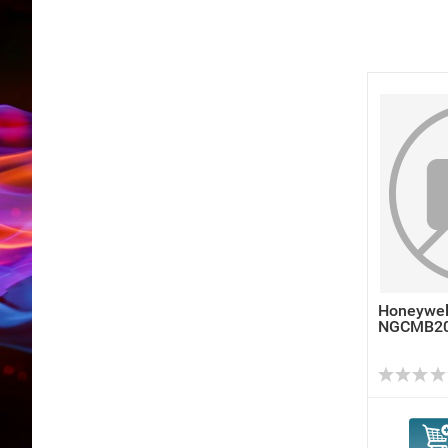
Honeywel
NGCMB2