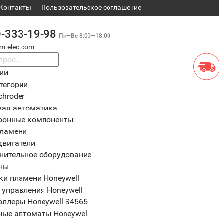
Контакты
​Пользовательское соглашение
0-333-19-98
Пн—Вс 8:00—18:00
m-elec.com
рии
тегории
chroder
вая автоматика
ронные компоненты
пламени
двигатели
нительное оборудование
ны
ки пламени Honeywell
 управления Honeywell
оллеры Honeywell S4565
ные автоматы Honeywell