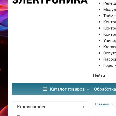
Реле д
Модул
Тайме
Контр
Контр
Контр
Униве
Kroms
Сопут
Насос
Горел
Найти
Каталог товаров
Обработка
Главная
Kromschroder