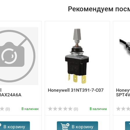
Рекомендуем пос
l
Honeywell 31NT391-7-C07
Honey
0AX24A6A
SPT4
В наличии
В наличии
(0)
(0)
В корзину
В корзину