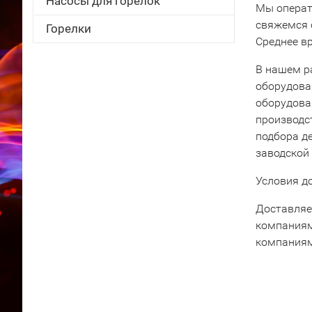
Насосы для горелок
Мы операт
свяжемся 
Горелки
Среднее вр
В нашем р
оборудова
оборудова
производс
подбора д
заводской
Условия д
Доставляе
компаниям
компаниям