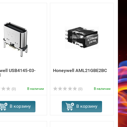
well USB4145-03-
Honeywell AML21GBE2BC
C
В наличии
В наличии
(0)
(0)
В корзину
В корзину