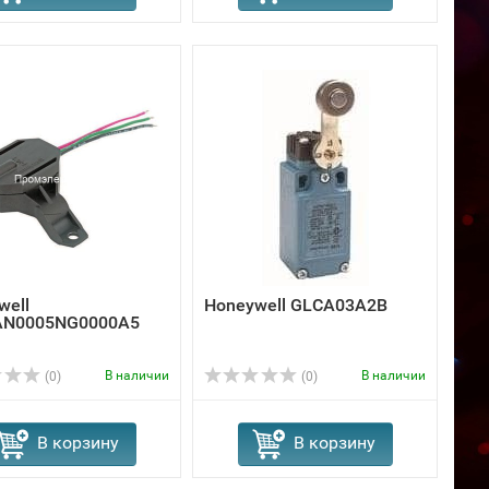
well
Honeywell GLCA03A2B
AN0005NG0000A5
В наличии
В наличии
(0)
(0)
В корзину
В корзину