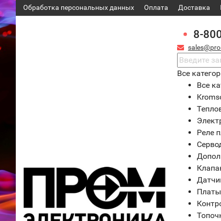
Обработка персональных данных
Оплата
Доставка
8-80
sales@pro
Все катего
Все ка
Kroms
Тепло
Элект
Реле 
Серво
Допол
Клапа
Датчи
Платы
Контр
Топоч